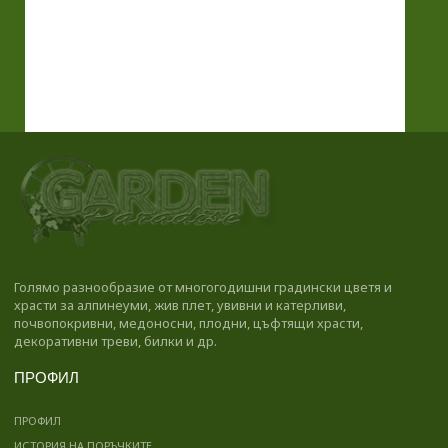
Голямо разнообразие от многогодишни градински цветя и
храсти за алпинеуми, жив плет, увивни и катерливи,
почвопокривни, медоносни, плодни, цъфтящи храсти,
декоративни треви, билки и др.
ПРОФИЛ
ПРОФИЛ
ИСТОРИЯ НА ПОРЪЧКИТЕ