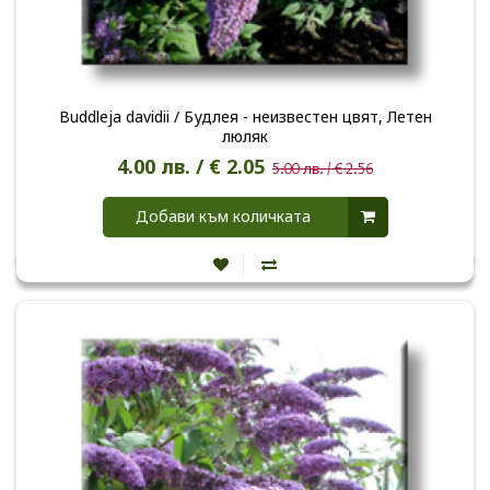
Buddleja davidii / Будлея - неизвестен цвят, Летен
люляк
4.00 лв. / € 2.05
5.00 лв. / € 2.56
Добави към количката