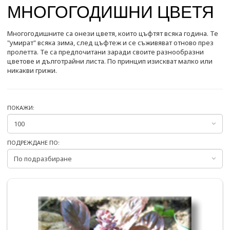
МНОГОГОДИШНИ ЦВЕТЯ
Многогодишните са онези цветя, които цъфтят всяка година. Те
"умират" всяка зима, след цъфтеж и се съживяват отново през
пролетта. Те са предпочитани заради своите разнообразни
цветове и дълготрайни листа. По принцип изискват малко или
никакви грижи.
ПОКАЖИ:
ПОДРЕЖДАНЕ ПО: