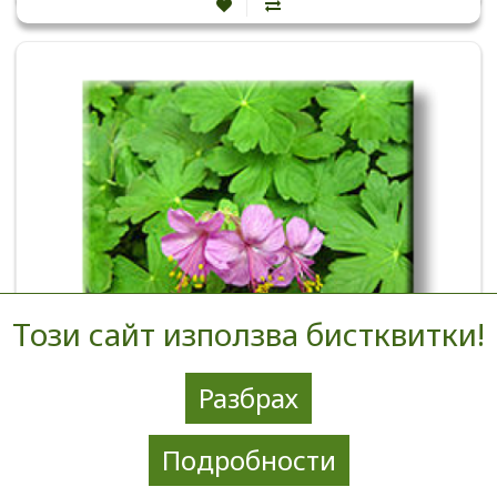
Този сайт използва бистквитки!
Разбрах
Подробности
Geranium macrorrhizum / Здравец