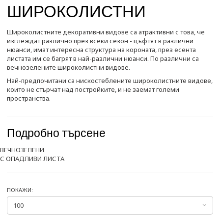
ШИРОКОЛИСТНИ
Широколистните декоративни видове са атрактивни с това, че
изглеждат различно през всеки сезон - цъфтят в различни
нюанси, имат интересна структура на короната, през есента
листата им се багрят в най-различни нюанси. По различни са
вечнозелените широколистни видове.
Най-предпочитани са нискостеблените
широколистните видове,
които не стърчат над постройките, и не заемат големи
пространства.
Подробно търсене
ВЕЧНОЗЕЛЕНИ
С ОПАДЛИВИ ЛИСТА
ПОКАЖИ: