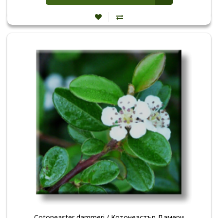
Cotoneaster dammeri / Котонеастър Дамери