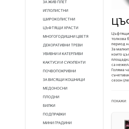
ЗА ЖИВ ПЛЕТ
ИГЛОЛИСТНИ
ЦЪ
ШИРОКОЛИСТНИ
ЦЪФТЯЩИ ХРАСТИ
Цъфтящит
МНОГОГОДИШНИ ЦВЕТЯ
толкова б
период н
ДЕКОРАТИВНИ ТРЕВИ
За малкит
УВИВНИ И КАТЕРЛИВИ
които цъф
площадка
КАКТУСИ И СУКУЛЕНТИ
са нежел
Голяма ча
ПОЧВОПОКРИВНИ
съчетаван
ЗА ВИСЯЩИ КОШНИЦИ
сезон (ле
МЕДОНОСНИ
ПЛОДНИ
ПОКАЖИ:
БИЛКИ
ПОДПРАВКИ
МИНИ ГРАДИНИ