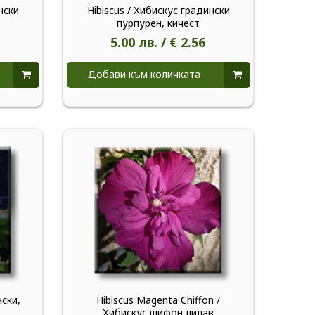
нски
Hibiscus / Хибискус градински
пурпурен, кичест
5.00 лв. / € 2.56
Добави към количката
нски,
Hibiscus Magenta Chiffon /
Хибискус шифон лилав