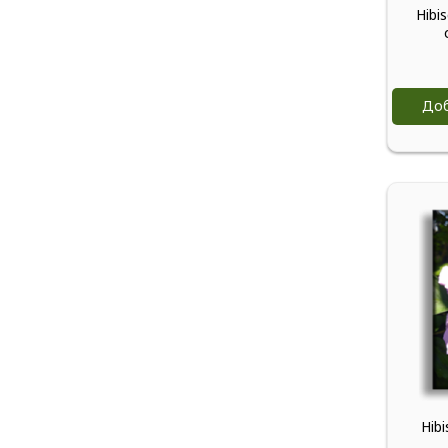
Hibi
Доб
Hib