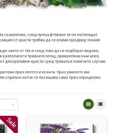
 За съжаление, след прецъфтяване те не изглеждат
озиция от храсти трябва да се вземе предвид техния
де заето от тях и след това да се подберат видове,
е разполагат в тревната площ, прикрепени към алея,
от декоративни храсти сред тревата в повечето случаи
 цветове през лятото и есента. Чрез умелото им
 или отделно кътче се посещава само през определен
Sale