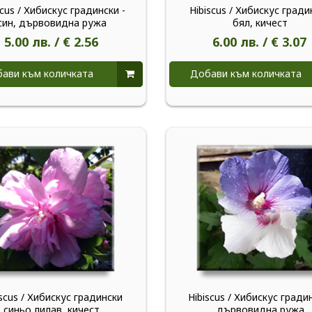
scus / Хибискус градински -
Hibiscus / Хибискус гради
син, дървовидна ружа
бял, кичест
5.00 лв. / € 2.56
6.00 лв. / € 3.07
ави към количката
Добави към количката
iscus / Хибискус градински
Hibiscus / Хибискус гради
синьо лилав, кичест
дървовидна ружа