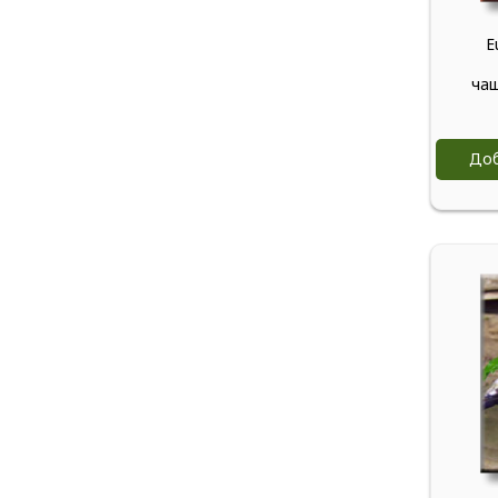
E
чаш
Доб