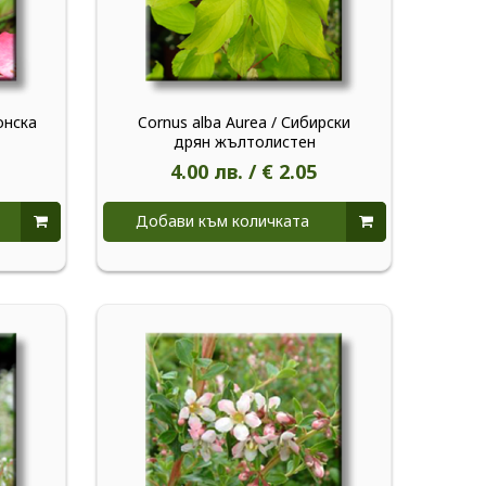
онска
Cornus alba Aurea / Сибирски
дрян жълтолистен
4.00 лв. / € 2.05
Добави към количката