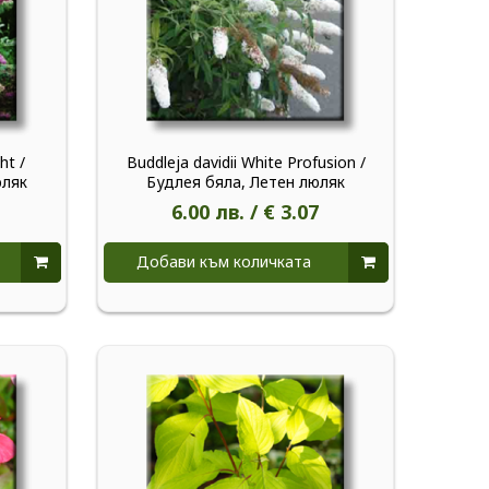
ht /
Buddleja davidii White Profusion /
юляк
Будлея бяла, Летен люляк
6.00 лв. / € 3.07
Добави към количката