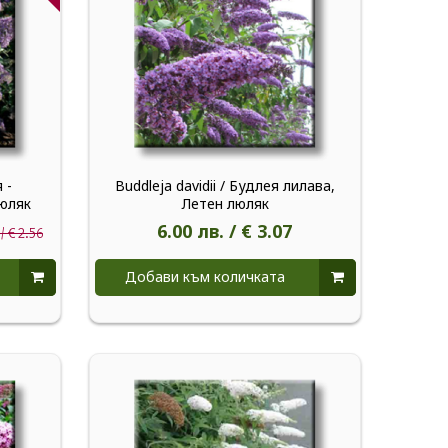
 -
Buddleja davidii / Будлея лилава,
люляк
Летен люляк
6.00 лв. / € 3.07
/ € 2.56
Добави към количката