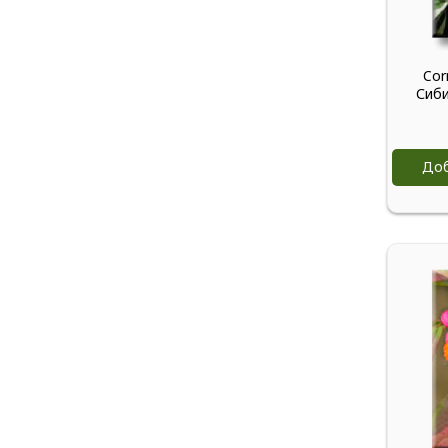
Corn
Сиби
Доб