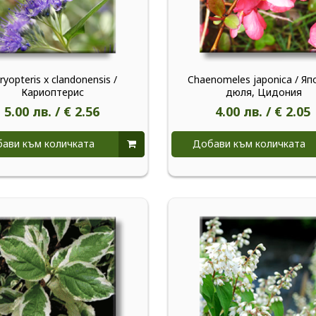
ryopteris x clandonensis /
Chaenomeles japonica / Яп
Кариоптерис
дюля, Цидония
5.00 лв. / € 2.56
4.00 лв. / € 2.05
ави към количката
Добави към количката