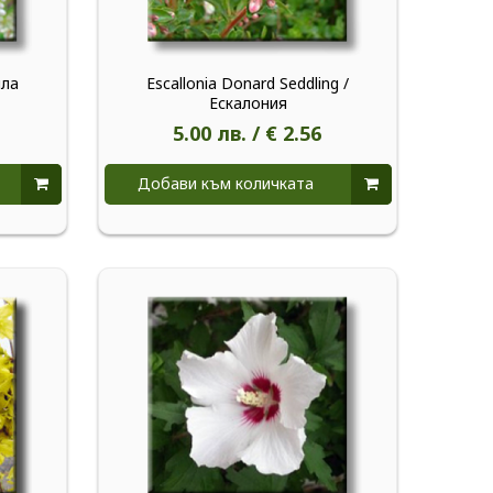
яла
Escallonia Donard Seddling /
Ескалония
5.00 лв. / € 2.56
Добави към количката