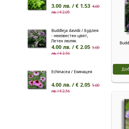
3.00 лв. / € 1.53
4.00
лв. / € 2.05
Buddleja davidii / Будлея
- неизвестен цвят,
Летен люляк
Buddl
4.00 лв. / € 2.05
5.00
лв. / € 2.56
Доб
Echinacea / Ехинацея
4.00 лв. / € 2.05
5.00
лв. / € 2.56