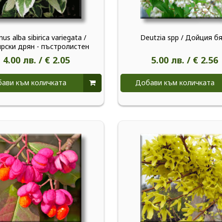
us alba sibirica variegata /
Deutzia spp / Дойция б
рски дрян - пъстролистен
4.00 лв. / € 2.05
5.00 лв. / € 2.56
ави към количката
Добави към количката