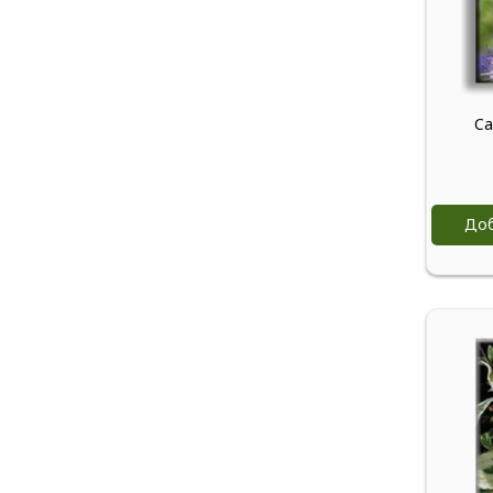
Ca
Доб