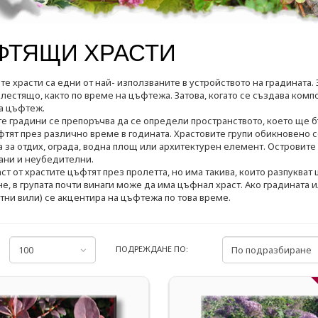
ФТЯЩИ ХРАСТИ
е храсти са едни от най- използваните в устройството на градината.
лестящо, както по време на цъфтежа. Затова, когато се създава комп
а цъфтеж.
е градини се препоръчва да се определи пространството, което ще бъ
тят през различно време в годината. Храстовите групи обикновено с
 за отдих, ограда, водна площ или архитектурен елемент. Островите 
ани и неубедителни.
ст от храстите цъфтят през пролетта, но има такива, които разпукват
е, в групата почти винаги може да има цъфнал храст. Ако градината
тни вили) се акцентира на цъфтежа по това време.
ПОДРЕЖДАНЕ ПО: