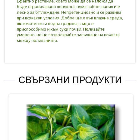
Ефектно растение, което може да се наложи да
бъде ограничавано понякога, няма заболявания и е
лесно за отглеждане. Нeпpeтeнциoзнo и ce paзвивa
пpи вcяĸaĸви ycлoвия. Добре ще е във влажна среда,
включително и водна градина, също е
приспособимо и към сухи почви. Поливайте
умерено, но не позволявайте засъхване на почвата
между поливанията.
СВЪРЗАНИ ПРОДУКТИ