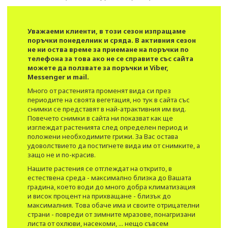
Уважаеми клиенти, в този сезон изпращаме
поръчки понеделник и сряда. В активния сезон
не ни оства време за приемане на поръчки по
телефона за това ако не се справите със сайта
можете да ползвате за поръчки и Viber,
Messenger и mail.
Много от растенията променят вида си през
периодите на своята вегетация, но тук в сайта със
снимки се представят в най-атрактивния им вид.​
Повечето снимки в сайта ни показват как ще
изглеждат растенията след определен период и
положени необходимите грижи. За Вас остава
удоволствието да постигнете вида им от снимките, а
защо не и по-красив.
Нашите растения се отглеждат на открито, в
естествена среда - максимално близка до Вашата
градина, което води до много добра климатизация
и висок процент на прихващане - близък до
максималния. Това обаче има и своите отрицателни
страни - повреди от зимните мразове, понагризани
листа от охлюви, насекоми, ... нещо съвсем