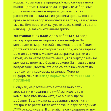
нормално за живата природа. Както се казва няма
пълно щастие. Налага се да направите избор. Има
достатъчно колеги предлагащи безупречни
растения отглеждани в изкуствена среда... Когато
правите този избор помислете и за това, че в крайна
сметка Вие просто си купувате разсад, който години
напред ще зависи от Вашите грижи...
Доставка:
със Спиди 2 до 5 работни дни след
потвърждаване на поръчката по телефон. За
месеците от март до май е възможно да забавим
доствката повече от нормалния срок, но се стараем
да е до седмица. Можем да изпратим пратки и с
Еконт, но за натоварените месеци от март до май не
можем да поемаме бързи срокове. Заплаща се при
получаване. Доставката е за сметка на клиента по
тарифите на куриерската фирма. Повече
информация на
Как да поръчваме
или
УСЛОВИЯ ЗА
ПОЛЗВАНЕ
В случай, че растението е отбелязано с три
звездички в кошницата /***/, запишете го в
коментара към поръчката, ако можем ще го
добавим. За да може да довършите поръчката -
отстранете растението отбелязано с три звездички
/***/ от кошницата. В случай, че се нуждаете от по-