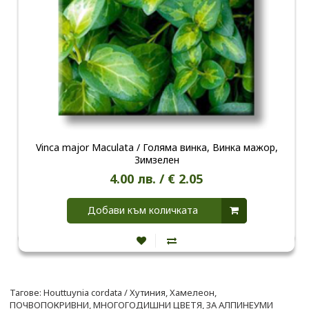
Vinca major Maculata / Голяма винка, Винка мажор,
Зимзелен
4.00 лв. / € 2.05
Добави към количката
Тагове:
Houttuynia cordata / Хутиния
,
Xaмeлeoн
,
ПОЧВОПОКРИВНИ
,
МНОГОГОДИШНИ ЦВЕТЯ
,
ЗА АЛПИНЕУМИ