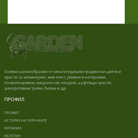
Голямо разнообразие от многогодишни градински цветя и
храсти за алпинеуми, жив плет, увивни и катерливи,
почвопокривни, медоносни, плодни, цъфтящи храсти,
декоративни треви, билки и др.
ПРОФИЛ
ПРОФИЛ
ИСТОРИЯ НА ПОРЪЧКИТЕ
ЖЕЛАНИЯ
БЮЛЕТИН