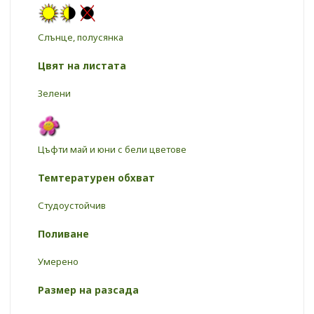
Слънце, полусянка
Цвят на листата
Зелени
Цъфти май и юни с бели цветове
Темтературен обхват
Студоустойчив
Поливане
Умерено
Размер на разсада