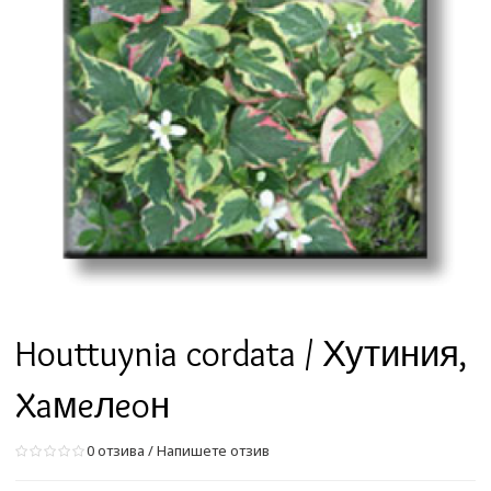
Houttuynia cordata / Хутиния,
Xaмeлeoн
0 отзива
/
Напишете отзив