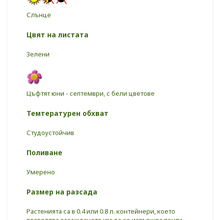
Слънце
Цвят на листата
Зелени
Цъфтят юни - септември, с бели цветове
Темтературен обхват
Студоустойчив
Поливане
Умерено
Размер на разсада
Растенията са в 0.4 или 0.8 л. контейнери, което
позволява засаждането им да се извършва почти