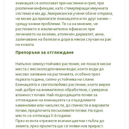
ехинацея се използват при настинки и грип, при
различни инфекции, като стимулиращи имунната
система и мн.др. Американски учени обаче откриха,
че може да прилагате ехинацеята и по друг начин –
срещу кожни проблеми. Те са на мнение, че
растението е изключително ефикасно при
лечението на екземи, атопичен дерматит, акне,
заличаване на белези и дори в някои случаи на рак
на кожата.
Препоръки за отглеждане
Напълно зимоустойчиво растение, не понася ниски
места с високоподпочвени води, което води до
масово загиване на растенията, особено през
първата година, силно устойчива на слани.
Ехинацеята е светлолюбиво растение, което вирее
най-добре на внимателно обработени, с умерена
влажност почви. Най-подходящите почви за
отглеждане на ехинацеята са отцедливите
каменливи или чакълести, до глинести и варовити
почви, предпочита песъкливите почви. На едно
място се отглежда 5-6 години.
През есента отрежете всички цветни стъбла до
земята, през пролетта ще се появи нов прираст.