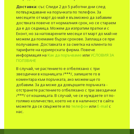
Доставка:
със Спиди 2 до 5 работни дни след
потвърждаване на поръчката по телефон. За
месеците от март до май е възможно да забавим
доствката повече от нормалния срок, но се стараем
да е до седмица. Можем да изпратим пратки и с
Еконт, но за натоварените месеци от март до май не
можем да поемаме бързи срокове. Заплаща се при
получаване. Доставката е за сметка на клиента по
тарифите на куриерската фирма. Повече
информация на
Как да поръчваме
или
УСЛОВИЯ ЗА
ПОЛЗВАНЕ
В случай, че растението е отбелязано с три
звездички в кошницата /***/, запишете го в
коментара към поръчката, ако можем ще го
добавим. За да може да довършите поръчката -
отстранете растението отбелязано с три звездички
/***/ от кошницата. В случай, че се нуждаете от по-
голямо количество, което не е в наличност в сайта
можете да се свържете и по
телефон
или
E-mail
с
нас.