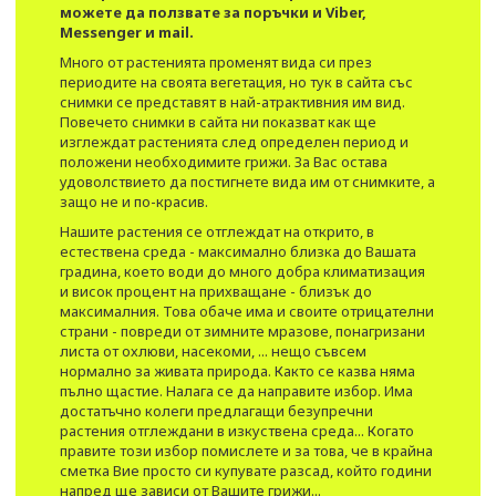
можете да ползвате за поръчки и Viber,
Messenger и mail.
Много от растенията променят вида си през
периодите на своята вегетация, но тук в сайта със
снимки се представят в най-атрактивния им вид.​
Повечето снимки в сайта ни показват как ще
изглеждат растенията след определен период и
положени необходимите грижи. За Вас остава
удоволствието да постигнете вида им от снимките, а
защо не и по-красив.
Нашите растения се отглеждат на открито, в
естествена среда - максимално близка до Вашата
градина, което води до много добра климатизация
и висок процент на прихващане - близък до
максималния. Това обаче има и своите отрицателни
страни - повреди от зимните мразове, понагризани
листа от охлюви, насекоми, ... нещо съвсем
нормално за живата природа. Както се казва няма
пълно щастие. Налага се да направите избор. Има
достатъчно колеги предлагащи безупречни
растения отглеждани в изкуствена среда... Когато
правите този избор помислете и за това, че в крайна
сметка Вие просто си купувате разсад, който години
напред ще зависи от Вашите грижи...