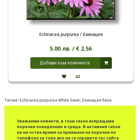
Echinacea purpurea / Ехинацея
5.00 лв. / € 2.56
Добави към количката
Тагове:
Echinacea purpurea White Swan
,
Ехинацея бяла
Уважаеми клиенти, в този сезон изпращаме
поръчки понеделник и сряда. В активния сезон
не ни оства време за приемане на поръчки по
телефона за това ако не се справите със сайта