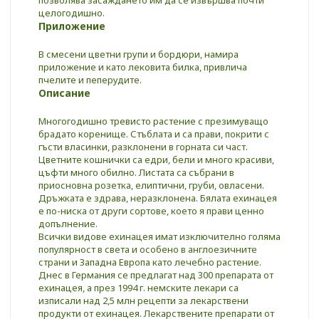
целогодишно.
Приложение
В смесени цветни групи и бордюри, намира
приложение и като лековита билка, привлича
пчелите и пеперудите.
Описание
Многогодишно тревисто растение с презимуващо
брадато коренище. Стъблата и са прави, покрити с
гъсти власинки, разклонени в горната си част.
Цветните кошнички са едри, бели и много красиви,
цъфти много обилно. Листата са събрани в
приосновна розетка, елиптични, груби, овласени.
Дръжката е здрава, неразклонена. Бялата ехинацея
е по-ниска от други сортове, което я прави ценно
допълнение.
Всички видове ехинацея имат изключително голяма
популярност в света и особено в англоезичните
страни и Западна Европа като лечебно растение.
Днес в Германия се предлагат над 300 препарата от
ехинацея, а през 1994 г. немските лекари са
изписали над 2,5 млн рецепти за лекарствени
продукти от ехинацея. Лекарствените препарати от