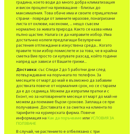
градина, което води до много добра климатизация
и висок процент на прихващане - близък до
максималния. Това обаче има и своите отрицателни
страни - повреди от зимните мразове, понагризани
листа от охлюви, насекоми, ... нещо съвсем
нормално за живата природа. Както се казва няма
пълно щастие. Налага се да направите избор. Има
достатъчно колеги предлагащи безупречни
растения отглеждани в изкуствена среда... Когато
правите този избор помислете и за това, че в крайна
сметка Вие просто си купувате разсад, който години
напред ще зависи от Вашите грижи...
Доставка:
със Спиди 2 до 5 работни дни след
потвърждаване на поръчката по телефон. За
месеците от март до май е възможно да забавим
доствката повече от нормалния срок, но се стараем
да е до седмица. Можем да изпратим пратки и с
Еконт, но за натоварените месеци от март до май не
можем да поемаме бързи срокове. Заплаща се при
получаване. Доставката е за сметка на клиента по
тарифите на куриерската фирма. Повече
информация на
Как да поръчваме
или
УСЛОВИЯ ЗА
ПОЛЗВАНЕ
В случай, че растението е отбелязано с три