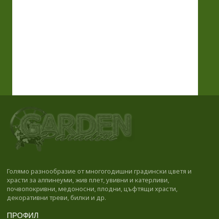
Голямо разнообразие от многогодишни градински цветя и
храсти за алпинеуми, жив плет, увивни и катерливи,
почвопокривни, медоносни, плодни, цъфтящи храсти,
декоративни треви, билки и др.
ПРОФИЛ