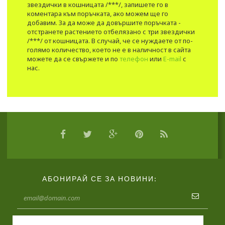
звездички в кошницата /***/, запишете го в
коментара към поръчката, ако можем ще го
добавим. За да може да довършите поръчката -
отстранете растението отбелязано с три звездички
/***/ от кошницата. В случай, че се нуждаете от по-
голямо количество, което не е в наличност в сайта
можете да се свържете и по
телефон
или
E-mail
с
нас.
АБОНИРАЙ СЕ ЗА НОВИНИ: