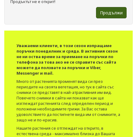
Продъктът не е открит!
Продължи
Уважаеми клиенти, в този сезон изпращаме
поръчки понеделник и сряда. В активния сезон
не ни оства време за приемане на поръчки по
телефона за това ако не се справите със сайта
можете да ползвате за поръчки и Viber,
Messenger и mail.
Много от растенията променят вида си през
периодите на своята вегетация, но тук в сайта със
снимки се представят в най-атрактивния им вид.​
Повечето снимки в сайта ни показват как ще
изглеждат растенията след определен период и
положени необходимите грижи. За Вас остава
удоволствието да постигнете вида им от снимките, а
защо не и по-красив.
Нашите растения се отглеждат на открито, в
естествена среда - максимално близка до Вашата