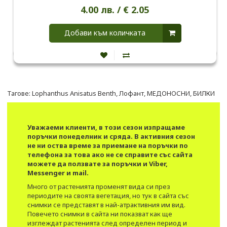
4.00 лв. / € 2.05
Добави към количката
Тагове:
Lophanthus Anisatus Benth
,
Лофант
,
МЕДОНОСНИ
,
БИЛКИ
Уважаеми клиенти, в този сезон изпращаме
поръчки понеделник и сряда. В активния сезон
не ни оства време за приемане на поръчки по
телефона за това ако не се справите със сайта
можете да ползвате за поръчки и Viber,
Messenger и mail.
Много от растенията променят вида си през
периодите на своята вегетация, но тук в сайта със
снимки се представят в най-атрактивния им вид.​
Повечето снимки в сайта ни показват как ще
изглеждат растенията след определен период и