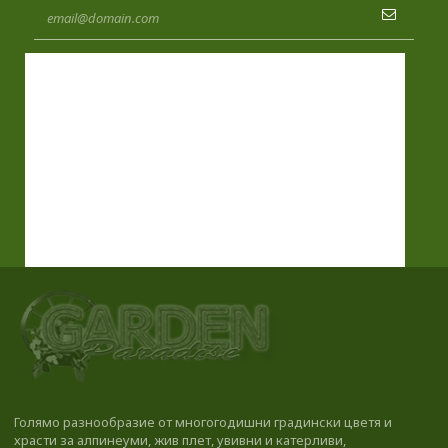
Голямо разнообразие от многогодишни градински цветя и
храсти за алпинеуми, жив плет, увивни и катерливи,