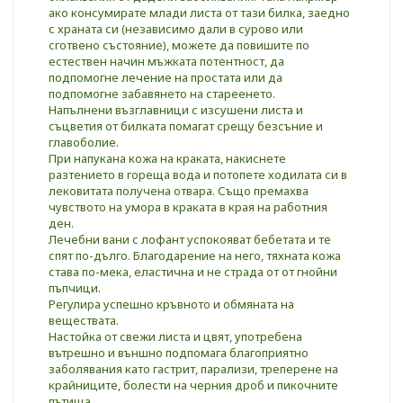
ако консумирате млади листа от тази билка, заедно
с храната си (независимо дали в сурово или
сготвено състояние), можете да повишите по
естествен начин мъжката потентност, да
подпомогне лечение на простата или да
подпомогне забавянето на стареенето.
Напълнени възглавници с изсушени листа и
съцветия от билката помагат срещу безсъние и
главоболие.
При напукана кожа на краката, накиснете
разтението в гореща вода и потопете ходилата си в
лековитата получена отвара. Също премахва
чувството на умора в краката в края на работния
ден.
Лечебни вани с лофант успокояват бебетата и те
спят по-дълго. Благодарение на него, тяхната кожа
става по-мека, еластична и не страда от от гнойни
пъпчици.
Регулира успешно кръвното и обмяната на
веществата.
Настойка от свежи листа и цвят, употребена
вътрешно и външно подпомага благоприятно
заболявания като гастрит, парализи, треперене на
крайниците, болести на черния дроб и пикочните
пътища.