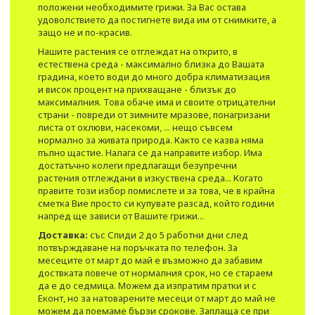
положени необходимите грижи. За Вас остава
удоволствието да постигнете вида им от снимките, а
защо не и по-красив.
Нашите растения се отглеждат на открито, в
естествена среда - максимално близка до Вашата
градина, което води до много добра климатизация
и висок процент на прихващане - близък до
максималния. Това обаче има и своите отрицателни
страни - повреди от зимните мразове, понагризани
листа от охлюви, насекоми, ... нещо съвсем
нормално за живата природа. Както се казва няма
пълно щастие. Налага се да направите избор. Има
достатъчно колеги предлагащи безупречни
растения отглеждани в изкуствена среда... Когато
правите този избор помислете и за това, че в крайна
сметка Вие просто си купувате разсад, който години
напред ще зависи от Вашите грижи...
Доставка:
със Спиди 2 до 5 работни дни след
потвърждаване на поръчката по телефон. За
месеците от март до май е възможно да забавим
доствката повече от нормалния срок, но се стараем
да е до седмица. Можем да изпратим пратки и с
Еконт, но за натоварените месеци от март до май не
можем да поемаме бързи срокове. Заплаща се при