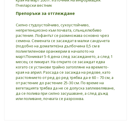
Пчеларски вестник
Препоръки за отглеждане
Силно студоустойчиво, сухоустойчиво,
непретенциозно към почвата, слънцелюбиво
растение. Лофантът се размножава основно чрез
семена. Семената се засаждат в малки сандъчета
(подобно на доматите)на дълбочина 0,5 см в
полиетиленови оранжерии в началото на
март.Поникват 5-6 дена след засаждането, а след 1
месец се пикират. На открито се засаждат едва
когато се установи трайно затопляне на времето-
края на април. Разсада се засажда на редове, като
разстоянието от ред до ред трябва да е 60 – 70 см, а
от растение до растение 25-30 см. По време на
вегетацията трябва да не се допуска заплевеляване,
да се полива при силно засушаване, а след дъжд
или поливане, почвата се разрохква.