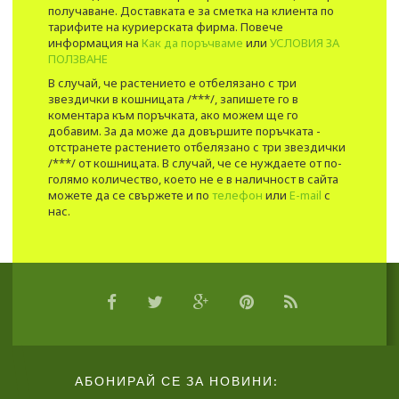
получаване. Доставката е за сметка на клиента по
тарифите на куриерската фирма. Повече
информация на
Как да поръчваме
или
УСЛОВИЯ ЗА
ПОЛЗВАНЕ
В случай, че растението е отбелязано с три
звездички в кошницата /***/, запишете го в
коментара към поръчката, ако можем ще го
добавим. За да може да довършите поръчката -
отстранете растението отбелязано с три звездички
/***/ от кошницата. В случай, че се нуждаете от по-
голямо количество, което не е в наличност в сайта
можете да се свържете и по
телефон
или
E-mail
с
нас.
АБОНИРАЙ СЕ ЗА НОВИНИ: