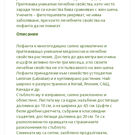
Притежава уникални лечебни свойства, като често
заради тези си качества бива сравняван с жен-шена.
Учените – фитотерапевти уверяват, че няма
заболяване, при което лечебните свойства на
лофанта да не помагат.
Описание
Лофанта е многогодишно силно ароматично и
притежаващо уникални медоносни и лечебни
свойства растение. Достига до два метра височина
и цъфти активно почти три месеца, а по своите
лечебни свойства не отстъпва много на жен-шена.
Лофанта принадлежи към семейство устоцветни
Laminae (Labiatae) и е култивирано растение. Най-
широко е разпространено в Китай, Япония, САЩ,
Канада и др.
Стъблото му е изправено, силно разклонено и
облистено. Листата му са едри, назъбени достигащи
дължина до 10 см, а на ширина до 4,5 см. Цъфти с
бели дребни цветчета, събрани в класовидни
съцветия, достигащи дължина до 20 см. Те са
разположени по краищата на страничните
разклонения по стъблото.
Семената му са ситни, заоблено продълговати,