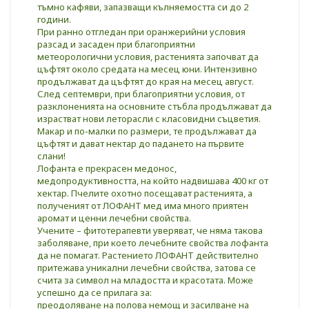
тъмно кафяви, запазващи кълняемостта си до 2
години.
При ранно отгледан при оранжерийни условия
разсад и засаден при благоприятни
метеорологични условия, растенията започват да
цъфтят около средата на месец юни. Интензивно
продължават да цъфтят до края на месец август.
След септември, при благоприятни условия, от
разклоненията на основните стъбла продължават да
израстват нови леторасли с класовидни съцветия.
Макар и по-малки по размери, те продължават да
цъфтят и дават нектар до падането на първите
слани!
Лофанта е прекрасен медонос,
медопродуктивността, на който надвишава 400 кг от
хектар. Пчелите охотно посещават растенията, а
полученият от ЛОФАНТ мед има много приятен
аромат и ценни лечебни свойства.
Учените – фитотерапевти уверяват, че няма такова
заболяване, при което лечебните свойства лофанта
да не помагат. Растението ЛОФАНТ действително
притежава уникални лечебни свойства, затова се
счита за символ на младостта и красотата. Може
успешно да се прилага за:
преодоляване на полова немощ и засилване на