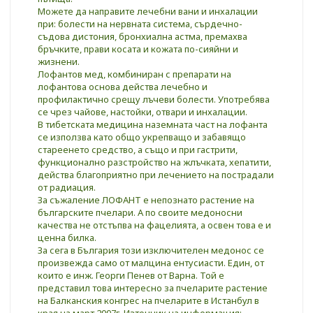
Можете да направите лечебни вани и инхалации
при: болести на нервната система, сърдечно-
съдова дистония, бронхиална астма, премахва
бръчките, прави косата и кожата по-сияйни и
жизнени.
Лофантов мед, комбиниран с препарати на
лофантова основа действа лечебно и
профилактично срещу лъчеви болести. Употребява
се чрез чайове, настойки, отвари и инхалации.
В тибетската медицина наземната част на лофанта
се използва като общо укрепващо и забавящо
стареенето средство, а също и при гастрити,
функционално разстройство на жлъчката, хепатити,
действа благоприятно при лечението на пострадали
от радиация.
За съжаление ЛОФАНТ е непознато растение на
българските пчелари. А по своите медоносни
качества не отстъпва на фацелията, а освен това е и
ценна билка.
За сега в България този изключителен медонос се
произвежда само от малцина ентусиасти. Един, от
които е инж. Георги Пенев от Варна. Той е
представил това интересно за пчеларите растение
на Балканския конгрес на пчеларите в Истанбул в
края на март 2007г. Източник на информация: