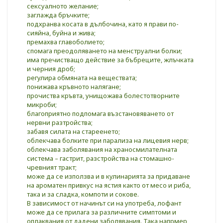
сексуалното желание;
заглажда бръчките;
подхранва косата в дълбочина, като я прави по-
сияйна, буйна и жива;
премахва главоболието;
спомага преодоляването на менструални болки;
има пречистващо действие за бъбреците, жлъчката
и черния дроб;
регулира обмяната на веществата;
понижава кръвното налягане;
прочиства кръвта, унищожава болестотворните
микроби;
благоприятно подпомага възстановяването от
нервни разтройства;
забавя силата на стареенето;
облекчава болките при парализа на лицевия нерв;
облекчава заболявания на храносмилателната
система – гастрит, разстройства на стомашно-
чревният тракт;
може да се използва и в кулинарията за придаване
на ароматен привкус на ястия както от месо и риба,
така и за сладка, компоти и сокове.
В зависимост от начинът си на употреба, лофант
може да се прилага за различните симптоми и
оплаквания от дадени заболявания. Така напрмер