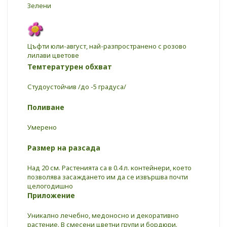
Зелени
Цъфти юли-август, най-разпространено с розово
лилави цветове
Темтературен обхват
Студоустойчив /до -5 градуса/
Поливане
Умерено
Размер на разсада
Над 20 см. Растенията са в 0.4 л. контейнери, което
позволява засаждането им да се извършва почти
целогодишно
Приложение
Уникално лечебно, медоносно и декоративно
растение. В смесени цветни групи и бордюри.