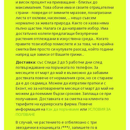
и висок процент на прихващане - близък до
максималния. Това обаче има и своите отрицателни
страни - повреди от зимните мразове, понагризани
листа от охлюви, насекоми, ... нещо съвсем
нормално за живата природа. Както се казва няма
пълно щастие. Налага се да направите избор. Има
достатъчно колеги предлагащи безупречни
растения отглеждани в изкуствена среда... Когато
правите този избор помислете и за това, че в крайна
сметка Вие просто си купувате разсад, който години
напред ще зависи от Вашите грижи...
Доставка:
със Спиди 2 до 5 работни дни след
потвърждаване на поръчката по телефон. За
месеците от март до май е възможно да забавим
доствката повече от нормалния срок, но се стараем
да е до седмица. Можем да изпратим пратки и с
Еконт, но за натоварените месеци от март до май не
можем да поемаме бързи срокове. Заплаща се при
получаване. Доставката е за сметка на клиента по
тарифите на куриерската фирма. Повече
информация на
Как да поръчваме
или
УСЛОВИЯ ЗА
ПОЛЗВАНЕ
В случай, че растението е отбелязано с три
звездички в кошницата /***/, запишете го в