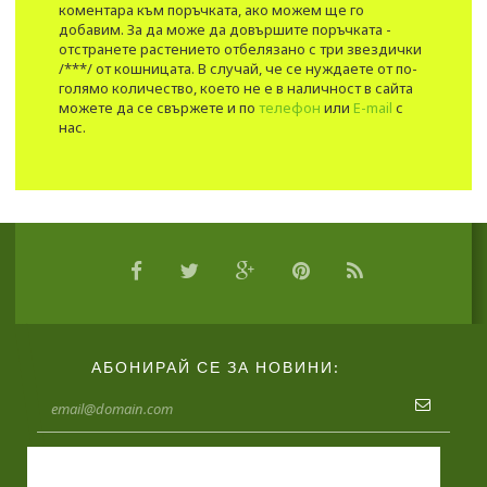
коментара към поръчката, ако можем ще го
добавим. За да може да довършите поръчката -
отстранете растението отбелязано с три звездички
/***/ от кошницата. В случай, че се нуждаете от по-
голямо количество, което не е в наличност в сайта
можете да се свържете и по
телефон
или
E-mail
с
нас.
АБОНИРАЙ СЕ ЗА НОВИНИ: