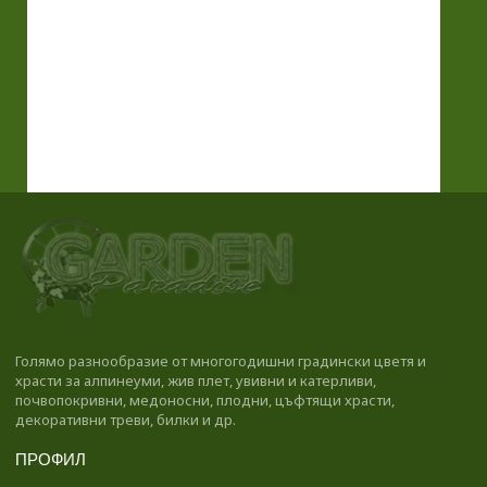
Голямо разнообразие от многогодишни градински цветя и
храсти за алпинеуми, жив плет, увивни и катерливи,
почвопокривни, медоносни, плодни, цъфтящи храсти,
декоративни треви, билки и др.
ПРОФИЛ