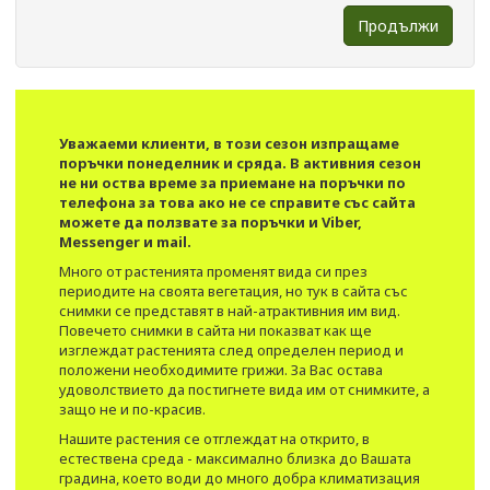
Продължи
Уважаеми клиенти, в този сезон изпращаме
поръчки понеделник и сряда. В активния сезон
не ни оства време за приемане на поръчки по
телефона за това ако не се справите със сайта
можете да ползвате за поръчки и Viber,
Messenger и mail.
Много от растенията променят вида си през
периодите на своята вегетация, но тук в сайта със
снимки се представят в най-атрактивния им вид.​
Повечето снимки в сайта ни показват как ще
изглеждат растенията след определен период и
положени необходимите грижи. За Вас остава
удоволствието да постигнете вида им от снимките, а
защо не и по-красив.
Нашите растения се отглеждат на открито, в
естествена среда - максимално близка до Вашата
градина, което води до много добра климатизация