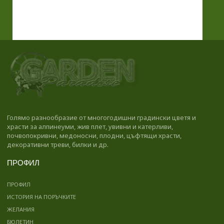
Голямо разнообразие от многогодишни градински цветя и
храсти за алпинеуми, жив плет, увивни и катерливи,
почвопокривни, медоносни, плодни, цъфтящи храсти,
декоративни треви, билки и др.
ПРОФИЛ
ПРОФИЛ
ИСТОРИЯ НА ПОРЪЧКИТЕ
ЖЕЛАНИЯ
БЮЛЕТИН