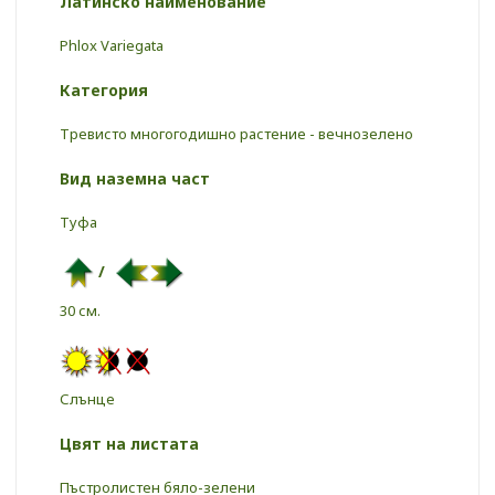
Латинско наименование
Phlox Variegata
Категория
Тревисто многогодишно растение - вечнозелено
Вид наземна част
Туфа
/
30 см.
Слънце
Цвят на листата
Пъстролистен бялo-зелени