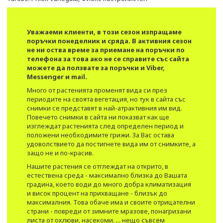
Уважаеми клиенти, в този сезон изпращаме
поръчки понеделник и сряда. В активния сезон
не ни оства време за приемане на поръчки по
телефона за това ако не се справите със сайта
можете да ползвате за поръчки и Viber,
Messenger и mail.
Много от растенията променят вида си през
периодите на своята вегетация, но тук в сайта със
снимки се представят в най-атрактивния им вид.​
Повечето снимки в сайта ни показват как ще
изглеждат растенията след определен период и
положени необходимите грижи. За Вас остава
удоволствието да постигнете вида им от снимките, а
защо не и по-красив.
Нашите растения се отглеждат на открито, в
естествена среда - максимално близка до Вашата
градина, което води до много добра климатизация
и висок процент на прихващане - близък до
максималния. Това обаче има и своите отрицателни
страни - повреди от зимните мразове, понагризани
листа от охлюви, насекоми, ... нещо съвсем