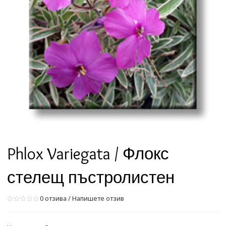
Phlox Variegata / Флокс
стелещ пъстролистен
0 отзива
/
Напишете отзив