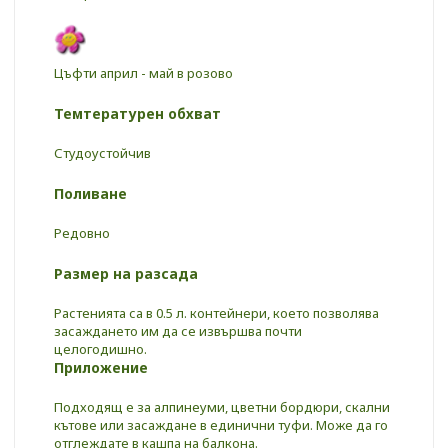
Цъфти април - май в розово
Темтературен обхват
Студоустойчив
Поливане
Редовно
Размер на разсада
Растенията са в 0.5 л. контейнери, което позволява
засаждането им да се извършва почти
целогодишно.
Приложение
Подходящ е за алпинеуми, цветни бордюри, скални
кътове или засаждане в единични туфи. Може да го
отглеждате в кашпа на балкона.