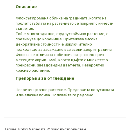
Описание
Флоксът променя обликa на градината, когато на
пролет стъблата на растението се покрият с кичести
съцветия.
Той е многогодишно, студоустойчиво растение, с
презимуващо коренище. Притежава висока
декоративна стойност и е изключително
подходящо за засаждане във всеки двор и градина.
Флоксa се отличава с обилния си цъфтеж, през
месеците април - май, когато цъфти с множество
прекрасни, звездовидни цветчета. Невероятно
красиво растение.
Препоръки за отглеждане
Непретенциозно растение. Предпочита полусянката
и по-влажна почва. Поливайте го редовно.
Тагове:
Phlox Variegata
,
Флокс пъстролистен