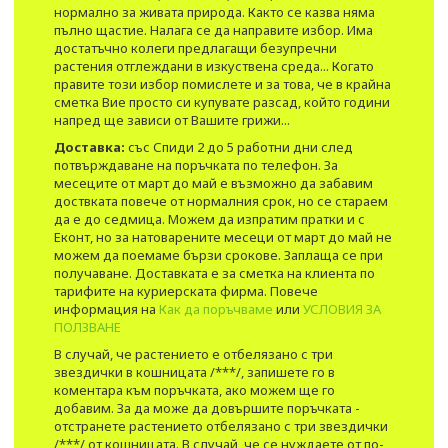
нормално за живата природа. Както се казва няма
пълно щастие. Налага се да направите избор. Има
достатъчно колеги предлагащи безупречни
растения отглеждани в изкуствена среда... Когато
правите този избор помислете и за това, че в крайна
сметка Вие просто си купувате разсад, който години
напред ще зависи от Вашите грижи...
Доставка:
със Спиди 2 до 5 работни дни след
потвърждаване на поръчката по телефон. За
месеците от март до май е възможно да забавим
доствката повече от нормалния срок, но се стараем
да е до седмица. Можем да изпратим пратки и с
Еконт, но за натоварените месеци от март до май не
можем да поемаме бързи срокове. Заплаща се при
получаване. Доставката е за сметка на клиента по
тарифите на куриерската фирма. Повече
информация на
Как да поръчваме
или
УСЛОВИЯ ЗА
ПОЛЗВАНЕ
В случай, че растението е отбелязано с три
звездички в кошницата /***/, запишете го в
коментара към поръчката, ако можем ще го
добавим. За да може да довършите поръчката -
отстранете растението отбелязано с три звездички
/***/ от кошницата. В случай, че се нуждаете от по-