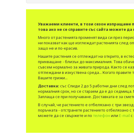
Уважаеми клиенти, в този сезон изпращаме п
това ако не се справите със сайта можете да п
Много от растенията променят вида си през период
ни показват как ще изглеждат растенията след о
защо не и по-красив.
Нашите растения се отглеждат на открито, в ест
прихващане - близък до максималния. Това обаче 
съвсем нормално за живата природа. Както се ка
отглеждани в изкуствена среда... Когато правите 
Вашите грижи...
Доставка:
със Спиди 2 до 5 работни дни след по
нормалния срок, но се стараем да е до седмица.
Заплаща се при получаване. Доставката е за сме
В случай, че растението е отбелязано с три звез
поръчката - отстранете растението отбелязано с т
можете да се свържете и по
телефон
или
E-mail
с 