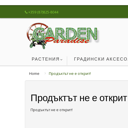
+359 (87)825-8044
РАСТЕНИЯ
ГРАДИНСКИ АКСЕС
Home
Продъктът не е открит!
Продъктът не е открит
Продъктът не е открит!