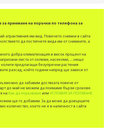
е за приемане на поръчки по телефона за
най-атрактивния им вид.​ Повечето снимки в сайта
олствието да постигнете вида им от снимките, а
 много добра климатизация и висок процент на
гризани листа от охлюви, насекоми, ... нещо
но колеги предлагащи безупречни растения
пувате разсад, който години напред ще зависи от
 възможно да забавим доствката повече от
 март до май не можем да поемаме бързи срокове.
ия на
Как да поръчваме
или
УСЛОВИЯ ЗА ПОЛЗВАНЕ
о можем ще го добавим. За да може да довършите
ямо количество, което не е в наличност в сайта