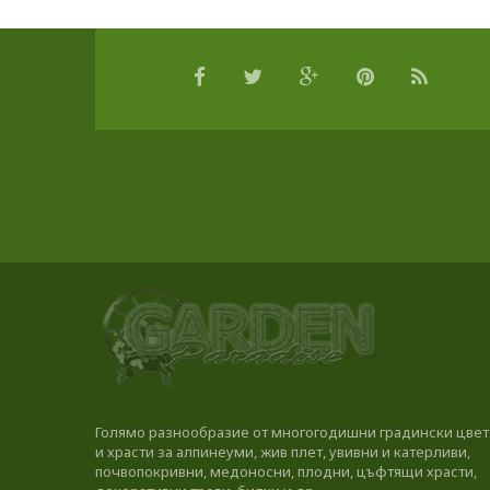
Голямо разнообразие от многогодишни градински цвет
и храсти за алпинеуми, жив плет, увивни и катерливи,
почвопокривни, медоносни, плодни, цъфтящи храсти,