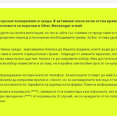
оръчки понеделник и сряда. В активния сезон не ни оства врем
олзвате за поръчки и Viber, Messenger и mail.
ите на своята вегетация, но тук в сайта със снимки се представят в 
пределен период и положени необходимите грижи. За Вас остава удов
ествена среда - максимално близка до Вашата градина, което води до
има и своите отрицателни страни - повреди от зимните мразове, пона
зва няма пълно щастие. Налага се да направите избор. Има достатъч
този избор помислете и за това, че в крайна сметка Вие просто си ку
твърждаване на поръчката по телефон. За месеците от март до май е
 Можем да изпратим пратки и с Еконт, но за натоварените месеци от
тка на клиента по тарифите на куриерската фирма. Повече информац
дички в кошницата /***/, запишете го в коментара към поръчката, ак
ри звездички /***/ от кошницата. В случай, че се нуждаете от по-гол
нас.