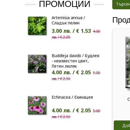
ПРОМОЦИИ
Artemisia annua /
Прод
Сладък пелин
3.00 лв. / € 1.53
4.00
лв. / € 2.05
Buddleja davidii / Будлея
- неизвестен цвят,
Летен люляк
4.00 лв. / € 2.05
5.00
лв. / € 2.56
Echinacea / Ехинацея
C
4.00 лв. / € 2.05
5.00
лв. / € 2.56
Доб