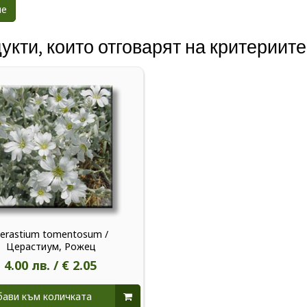
укти, които отговарят на критериите
erastium tomentosum /
Церастиум, Рожец
4.00 лв. / € 2.05
ави към количката